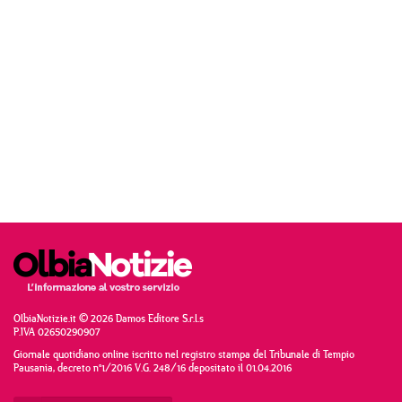
OlbiaNotizie.it © 2026 Damos Editore S.r.l.s
P.IVA 02650290907
Giornale quotidiano online iscritto nel registro stampa del Tribunale di Tempio
Pausania, decreto n°1/2016 V.G. 248/16 depositato il 01.04.2016