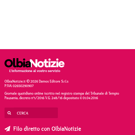
OlbiaNotizie.it © 2026 Damos Editore S.r.l.s
P.IVA 02650290907
Giornale quotidiano online iscritto nel registro stampa del Tribunale di Tempio
Pausania, decreto n°1/2016 V.G. 248/16 depositato il 01.04.2016
Filo diretto con OlbiaNotizie