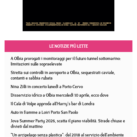
LE NOTIZIE PIÙ LETTE
A Olbia prorogati i monitoraggi per il futuro tunnel sottomarino:
limitazioni sulle sopraelevate
Stretta sui controlli in aeroporto a Olbia, sequestrati caviale,
contanti e sabbia rubata
Nina Zilli in concerto lunedì a Porto Cervo
Disservizio idrico a Olbia mercoledì 10 aprile, ecco dove
Il Cala di Volpe approda all'Harry's bar di Londra
Auto in fiamme a Loiri Porto San Paolo
Jova Summer Party 2026, scatta il piano viabilità. Strade chiuse e
divieti dal mattino
"Un arcipelago senza plastica": dal 2018 al servizio dell'ambiente