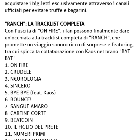
acquistare i biglietti esclusivamente attraverso i canali
ufficiali per evitare truffe e bagarini.
"RANCH": LA TRACKLIST COMPLETA
Con l'uscita di "ON FIRE", i fan possono finalmente dare
un'occhiata alla tracklist completa di "RANCH", che
promette un viaggio sonoro ricco di sorprese e featuring,
tra cui spicca la collaborazione con Kaos nel brano "BYE
BYE".
1. ON FIRE
2. CRUDELE
3. N€UROLOGIA
4. SINCERO
5. BYE BYE (feat. Kaos)
6. BOUNCE!
7. SANGUE AMARO
8. CARTINE CORTE
9. BEATCOIN
10. IL FIGLIO DEL PRETE
11. NUMERI PRIMI