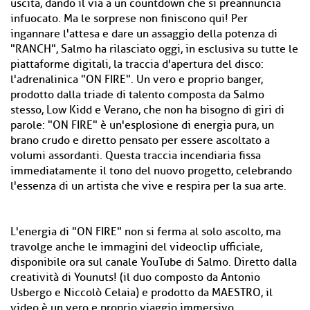
uscita, dando il via a un countdown che si preannuncia
infuocato. Ma le sorprese non finiscono qui! Per
ingannare l'attesa e dare un assaggio della potenza di
"RANCH", Salmo ha rilasciato oggi, in esclusiva su tutte le
piattaforme digitali, la traccia d'apertura del disco:
l'adrenalinica "ON FIRE". Un vero e proprio banger,
prodotto dalla triade di talento composta da Salmo
stesso, Low Kidd e Verano, che non ha bisogno di giri di
parole: "ON FIRE" è un'esplosione di energia pura, un
brano crudo e diretto pensato per essere ascoltato a
volumi assordanti. Questa traccia incendiaria fissa
immediatamente il tono del nuovo progetto, celebrando
l'essenza di un artista che vive e respira per la sua arte.
L'energia di
"ON FIRE"
non si ferma al solo ascolto, ma
travolge anche le immagini del videoclip ufficiale,
disponibile ora sul canale
YouTube di Salmo.
Diretto dalla
creatività di Younuts! (il duo composto da Antonio
Usbergo e Niccolò Celaia) e prodotto da MAESTRO, il
video è un vero e proprio viaggio immersivo