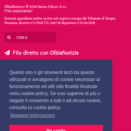
OlbiaNotizie.it © 2026 Damos Editore S.r.l.s
P.IVA 02650290907
Giornale quotidiano online iscritto nel registro stampa del Tribunale di Tempio
Pausania, decreto n°1/2016 V.G. 248/16 depositato il 01.04.2016
Filo diretto con OlbiaNotizie
SCRIVI AL DIRETTORE
SCRIVI ALLA REDAZIONE
Questo sito o gli strumenti terzi da questo
SEGNALA UNA NOTIZIA
SEGNALA UN EVENTO
utilizzati si avvalgono di cookie necessari al
funzionamento ed utili alle finalità illustrate
nella cookie policy. Se vuoi saperne di più o
redazione@olbianotizie.it
negare il consenso a tutti o ad alcuni cookie,
consulta la cookie policy.
Maggiori Informazioni
Ho capito