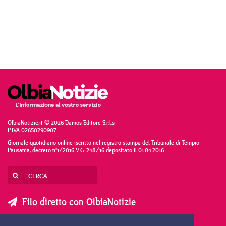
OlbiaNotizie.it © 2026 Damos Editore S.r.l.s
P.IVA 02650290907
Giornale quotidiano online iscritto nel registro stampa del Tribunale di Tempio
Pausania, decreto n°1/2016 V.G. 248/16 depositato il 01.04.2016
Filo diretto con OlbiaNotizie
SCRIVI AL DIRETTORE