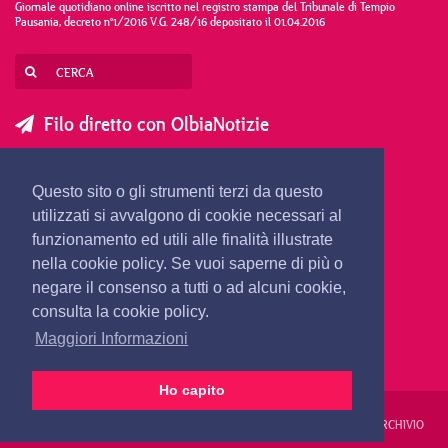
Giornale quotidiano online iscritto nel registro stampa del Tribunale di Tempio
Pausania, decreto n°1/2016 V.G. 248/16 depositato il 01.04.2016
Filo diretto con OlbiaNotizie
SCRIVI AL DIRETTORE
SCRIVI ALLA REDAZIONE
Questo sito o gli strumenti terzi da questo
SEGNALA UNA NOTIZIA
SEGNALA UN EVENTO
utilizzati si avvalgono di cookie necessari al
funzionamento ed utili alle finalità illustrate
nella cookie policy. Se vuoi saperne di più o
redazione@olbianotizie.it
negare il consenso a tutti o ad alcuni cookie,
consulta la cookie policy.
Maggiori Informazioni
Ho capito
REDAZIONE
PUBBLICITÀ
PRIVACY E COOKIES
NOTE LEGALI
ARCHIVIO