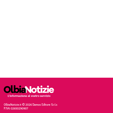
OlbiaNotizie.it © 2026 Damos Editore S.r.l.s
P.IVA 02650290907