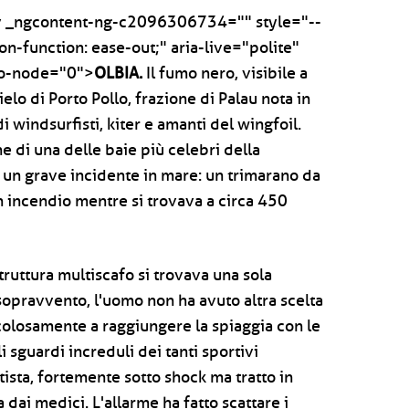
 _ngcontent-ng-c2096306734="" style="--
n-function: ease-out;" aria-live="polite"
-to-node="0">
OLBIA.
Il fumo nero, visibile a
cielo di Porto Pollo, frazione di Palau nota in
 windsurfisti, kiter e amanti del wingfoil.
ne di una delle baie più celebri della
 un grave incidente in mare: un trimarano da
n incendio mentre si trovava a circa 450
uttura multiscafo si trovava una sola
opravvento, l'uomo non ha avuto altra scelta
olosamente a raggiungere la spiaggia con le
i sguardi increduli dei tanti sportivi
rtista, fortemente sotto shock ma tratto in
dai medici. L'allarme ha fatto scattare i