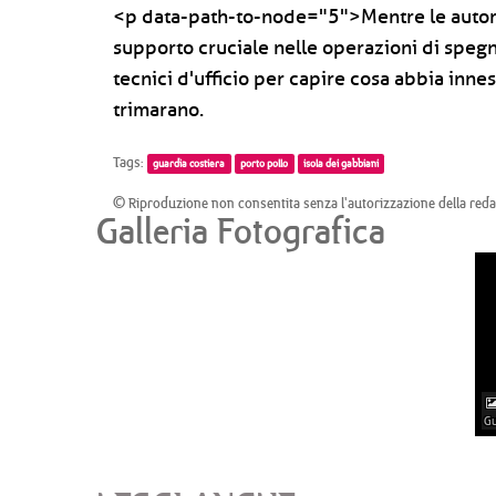
<p data-path-to-node="5">Mentre le autorità
supporto cruciale nelle operazioni di spegn
tecnici d'ufficio per capire cosa abbia innesc
trimarano.
Tags:
guardia costiera
porto pollo
isola dei gabbiani
© Riproduzione non consentita senza l'autorizzazione della red
Galleria Fotografica
Gu