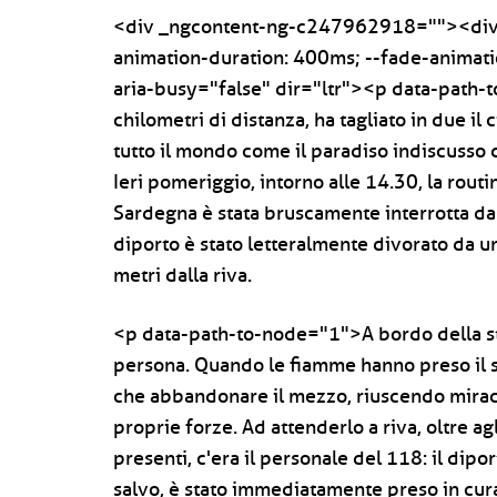
<div _ngcontent-ng-c247962918=""><div
animation-duration: 400ms; --fade-animatio
aria-busy="false" dir="ltr"><p data-path
chilometri di distanza, ha tagliato in due il 
tutto il mondo come il paradiso indiscusso di
Ieri pomeriggio, intorno alle 14.30, la routi
Sardegna è stata bruscamente interrotta da
diporto è stato letteralmente divorato da u
metri dalla riva.
<p data-path-to-node="1">A bordo della str
persona. Quando le fiamme hanno preso il s
che abbandonare il mezzo, riuscendo mirac
proprie forze. Ad attenderlo a riva, oltre agl
presenti, c'era il personale del 118: il dipo
salvo, è stato immediatamente preso in cura 