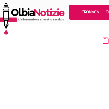
CRONACA
E