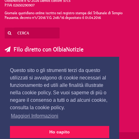
OlbiaNotizie.it © 2026 Damos Editore S.r.l.s
P.IVA 02650290907
Giornale quotidiano online iscritto nel registro stampa del Tribunale di Tempio
Pausania, decreto n°1/2016 V.G. 248/16 depositato il 01.04.2016
Filo diretto con OlbiaNotizie
SCRIVI AL DIRETTORE
SCRIVI ALLA REDAZIONE
Questo sito o gli strumenti terzi da questo
SEGNALA UNA NOTIZIA
SEGNALA UN EVENTO
utilizzati si avvalgono di cookie necessari al
funzionamento ed utili alle finalità illustrate
nella cookie policy. Se vuoi saperne di più o
redazione@olbianotizie.it
negare il consenso a tutti o ad alcuni cookie,
consulta la cookie policy.
Maggiori Informazioni
Ho capito