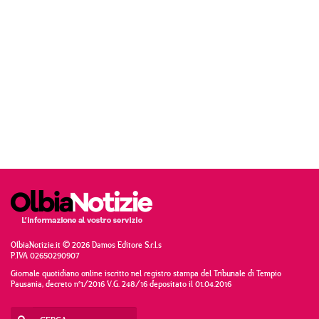
OlbiaNotizie.it © 2026 Damos Editore S.r.l.s
P.IVA 02650290907
Giornale quotidiano online iscritto nel registro stampa del Tribunale di Tempio
Pausania, decreto n°1/2016 V.G. 248/16 depositato il 01.04.2016