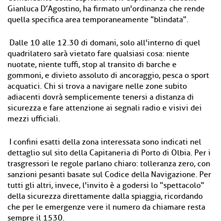
Gianluca D’Agostino, ha firmato un'ordinanza che rende
quella specifica area temporaneamente "blindata".
Dalle 10 alle 12.30 di domani, solo all'interno di quel
quadrilatero sarà vietato fare qualsiasi cosa: niente
nuotate, niente tuffi, stop al transito di barche e
gommoni, e divieto assoluto di ancoraggio, pesca o sport
acquatici. Chi si trova a navigare nelle zone subito
adiacenti dovrà semplicemente tenersi a distanza di
sicurezza e fare attenzione ai segnali radio e visivi dei
mezzi ufficiali.
I confini esatti della zona interessata sono indicati nel
dettaglio sul sito della Capitaneria di Porto di Olbia. Per i
trasgressori le regole parlano chiaro: tolleranza zero, con
sanzioni pesanti basate sul Codice della Navigazione. Per
tutti gli altri, invece, l'invito è a godersi lo "spettacolo"
della sicurezza direttamente dalla spiaggia, ricordando
che per le emergenze vere il numero da chiamare resta
sempre il 1530.