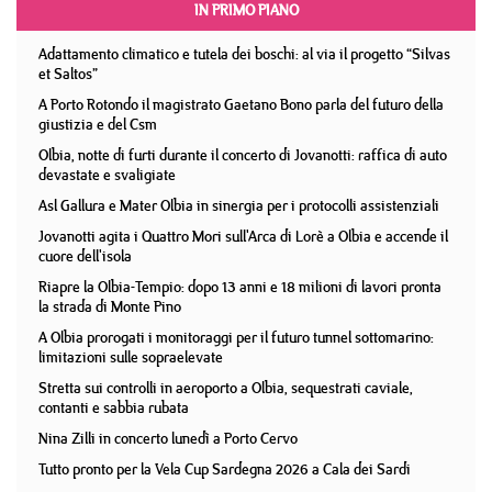
IN PRIMO PIANO
Adattamento climatico e tutela dei boschi: al via il progetto “Silvas
et Saltos”
A Porto Rotondo il magistrato Gaetano Bono parla del futuro della
giustizia e del Csm
Olbia, notte di furti durante il concerto di Jovanotti: raffica di auto
devastate e svaligiate
Asl Gallura e Mater Olbia in sinergia per i protocolli assistenziali
Jovanotti agita i Quattro Mori sull'Arca di Lorè a Olbia e accende il
cuore dell'isola
Riapre la Olbia-Tempio: dopo 13 anni e 18 milioni di lavori pronta
la strada di Monte Pino
A Olbia prorogati i monitoraggi per il futuro tunnel sottomarino:
limitazioni sulle sopraelevate
Stretta sui controlli in aeroporto a Olbia, sequestrati caviale,
contanti e sabbia rubata
Nina Zilli in concerto lunedì a Porto Cervo
Tutto pronto per la Vela Cup Sardegna 2026 a Cala dei Sardi