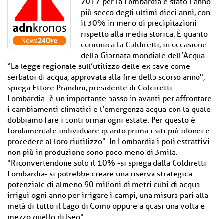
2017 per la Lombardia è stato l’anno
più secco degli ultimi dieci anni, con
il 30% in meno di precipitazioni
rispetto alla media storica. È quanto
comunica la Coldiretti, in occasione
della Giornata mondiale dell’Acqua.
“La legge regionale sull’utilizzo delle ex cave come
serbatoi di acqua, approvata alla fine dello scorso anno",
spiega Ettore Prandini, presidente di Coldiretti
Lombardia- è un importante passo in avanti per affrontare
i cambiamenti climatici e l’emergenza acqua con la quale
dobbiamo fare i conti ormai ogni estate. Per questo è
fondamentale individuare quanto prima i siti più idonei e
procedere al loro riutilizzo". In Lombardia i poli estrattivi
non più in produzione sono poco meno di 3mila.
"Riconvertendone solo il 10% -si spiega dalla Coldiretti
Lombardia- si potrebbe creare una riserva strategica
potenziale di almeno 90 milioni di metri cubi di acqua
irrigui ogni anno per irrigare i campi, una misura pari alla
metà di tutto il Lago di Como oppure a quasi una volta e
mezzo quello di Iseo".