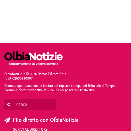
OlbiaNotizie.it © 2026 Damos Editore S.r.l.s
P.IVA 02650290907
Giornale quotidiano online iscritto nel registro stampa del Tribunale di Tempio
Pausania, decreto n°1/2016 V.G. 248/16 depositato il 01.04.2016
Filo diretto con OlbiaNotizie
SCRIVI AL DIRETTORE