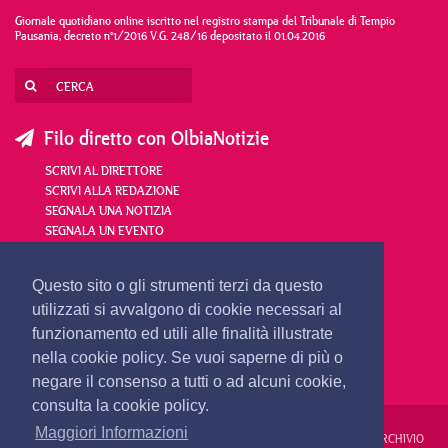
Giornale quotidiano online iscritto nel registro stampa del Tribunale di Tempio
Pausania, decreto n°1/2016 V.G. 248/16 depositato il 01.04.2016
Filo diretto con OlbiaNotizie
SCRIVI AL DIRETTORE
SCRIVI ALLA REDAZIONE
SEGNALA UNA NOTIZIA
SEGNALA UN EVENTO
redazione@olbianotizie.it
Questo sito o gli strumenti terzi da questo
utilizzati si avvalgono di cookie necessari al
funzionamento ed utili alle finalità illustrate
nella cookie policy. Se vuoi saperne di più o
negare il consenso a tutti o ad alcuni cookie,
consulta la cookie policy.
Maggiori Informazioni
REDAZIONE
PUBBLICITÀ
PRIVACY E COOKIES
NOTE LEGALI
ARCHIVIO