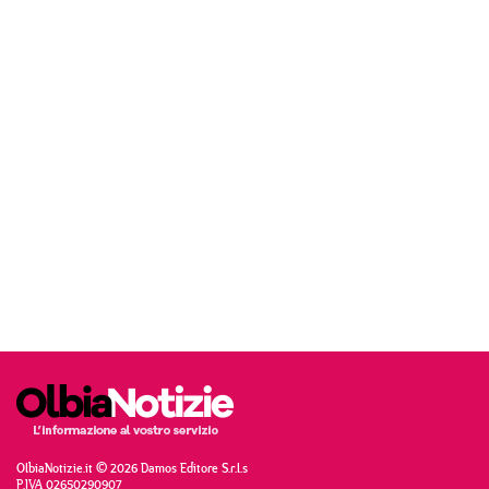
OlbiaNotizie.it © 2026 Damos Editore S.r.l.s
P.IVA 02650290907