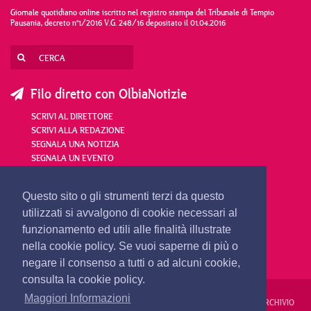
Giornale quotidiano online iscritto nel registro stampa del Tribunale di Tempio
Pausania, decreto n°1/2016 V.G. 248/16 depositato il 01.04.2016
Filo diretto con OlbiaNotizie
SCRIVI AL DIRETTORE
SCRIVI ALLA REDAZIONE
SEGNALA UNA NOTIZIA
SEGNALA UN EVENTO
redazione@olbianotizie.it
Questo sito o gli strumenti terzi da questo
utilizzati si avvalgono di cookie necessari al
funzionamento ed utili alle finalità illustrate
nella cookie policy. Se vuoi saperne di più o
negare il consenso a tutti o ad alcuni cookie,
consulta la cookie policy.
Maggiori Informazioni
REDAZIONE
PUBBLICITÀ
PRIVACY E COOKIES
NOTE LEGALI
ARCHIVIO