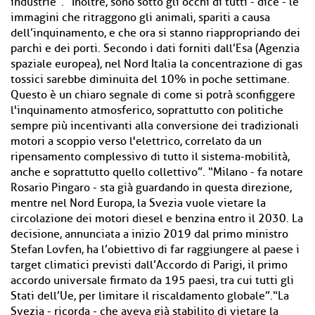
industrie”. "Inoltre, sono sotto gli occhi di tutti - dice - le
immagini che ritraggono gli animali, spariti a causa
dell’inquinamento, e che ora si stanno riappropriando dei
parchi e dei porti. Secondo i dati forniti dall’Esa (Agenzia
spaziale europea), nel Nord Italia la concentrazione di gas
tossici sarebbe diminuita del 10% in poche settimane.
Questo è un chiaro segnale di come si potrà sconfiggere
l'inquinamento atmosferico, soprattutto con politiche
sempre più incentivanti alla conversione dei tradizionali
motori a scoppio verso l'elettrico, correlato da un
ripensamento complessivo di tutto il sistema-mobilità,
anche e soprattutto quello collettivo”. “Milano - fa notare
Rosario Pingaro - sta già guardando in questa direzione,
mentre nel Nord Europa, la Svezia vuole vietare la
circolazione dei motori diesel e benzina entro il 2030. La
decisione, annunciata a inizio 2019 dal primo ministro
Stefan Lovfen, ha l’obiettivo di far raggiungere al paese i
target climatici previsti dall’Accordo di Parigi, il primo
accordo universale firmato da 195 paesi, tra cui tutti gli
Stati dell’Ue, per limitare il riscaldamento globale”.“La
Svezia - ricorda - che aveva già stabilito di vietare la