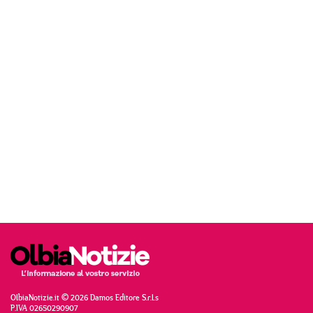
OlbiaNotizie.it © 2026 Damos Editore S.r.l.s
P.IVA 02650290907