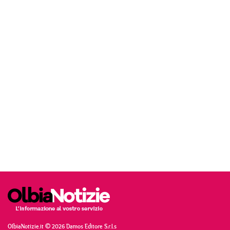
OlbiaNotizie.it © 2026 Damos Editore S.r.l.s