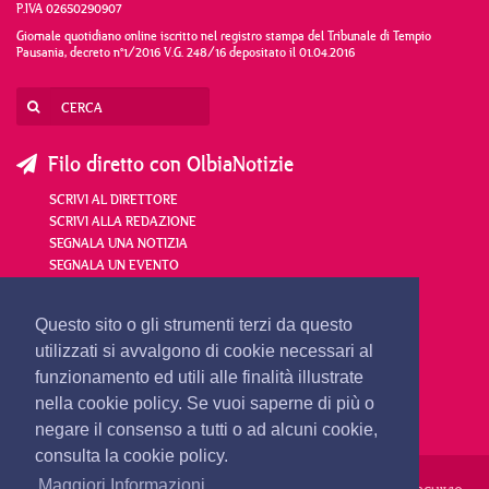
P.IVA 02650290907
Giornale quotidiano online iscritto nel registro stampa del Tribunale di Tempio
Pausania, decreto n°1/2016 V.G. 248/16 depositato il 01.04.2016
Filo diretto con OlbiaNotizie
SCRIVI AL DIRETTORE
SCRIVI ALLA REDAZIONE
SEGNALA UNA NOTIZIA
SEGNALA UN EVENTO
redazione@olbianotizie.it
Questo sito o gli strumenti terzi da questo
utilizzati si avvalgono di cookie necessari al
funzionamento ed utili alle finalità illustrate
nella cookie policy. Se vuoi saperne di più o
negare il consenso a tutti o ad alcuni cookie,
consulta la cookie policy.
Maggiori Informazioni