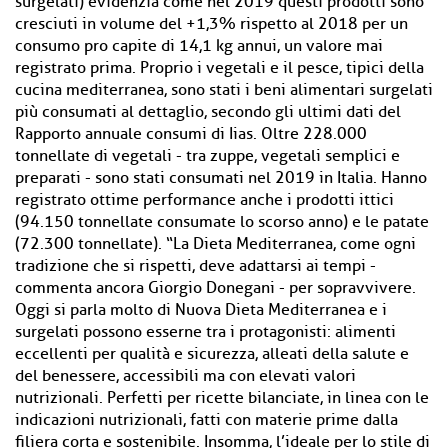
surgelati) evidenzia come nel 2019 questi prodotti sono
cresciuti in volume del +1,3% rispetto al 2018 per un
consumo pro capite di 14,1 kg annui, un valore mai
registrato prima. Proprio i vegetali e il pesce, tipici della
cucina mediterranea, sono stati i beni alimentari surgelati
più consumati al dettaglio, secondo gli ultimi dati del
Rapporto annuale consumi di Iias. Oltre 228.000
tonnellate di vegetali - tra zuppe, vegetali semplici e
preparati - sono stati consumati nel 2019 in Italia. Hanno
registrato ottime performance anche i prodotti ittici
(94.150 tonnellate consumate lo scorso anno) e le patate
(72.300 tonnellate). “La Dieta Mediterranea, come ogni
tradizione che si rispetti, deve adattarsi ai tempi -
commenta ancora Giorgio Donegani - per sopravvivere.
Oggi si parla molto di Nuova Dieta Mediterranea e i
surgelati possono esserne tra i protagonisti: alimenti
eccellenti per qualità e sicurezza, alleati della salute e
del benessere, accessibili ma con elevati valori
nutrizionali. Perfetti per ricette bilanciate, in linea con le
indicazioni nutrizionali, fatti con materie prime dalla
filiera corta e sostenibile. Insomma, l’ideale per lo stile di