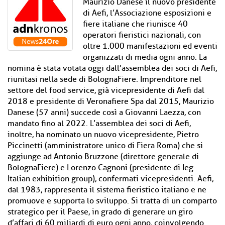
Maurizio Danese il nuovo presidente
di Aefi, l’Associazione esposizioni e
fiere italiane che riunisce 40
operatori fieristici nazionali, con
oltre 1.000 manifestazioni ed eventi
organizzati di media ogni anno. La
nomina è stata votata oggi dall’assemblea dei soci di Aefi,
riunitasi nella sede di BolognaFiere. Imprenditore nel
settore del food service, già vicepresidente di Aefi dal
2018 e presidente di Veronafiere Spa dal 2015, Maurizio
Danese (57 anni) succede così a Giovanni Laezza, con
mandato fino al 2022. L’assemblea dei soci di Aefi,
inoltre, ha nominato un nuovo vicepresidente, Pietro
Piccinetti (amministratore unico di Fiera Roma) che si
aggiunge ad Antonio Bruzzone (direttore generale di
BolognaFiere) e Lorenzo Cagnoni (presidente di Ieg-
Italian exhibition group), confermati vicepresidenti. Aefi,
dal 1983, rappresenta il sistema fieristico italiano e ne
promuove e supporta lo sviluppo. Si tratta di un comparto
strategico per il Paese, in grado di generare un giro
d’affari di 60 miliardi di euro ogni anno, coinvolgendo