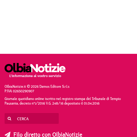
OlbiaNotizie.it © 2026 Damos Editore S.r.l.s
P.IVA 02650290907
Giornale quotidiano online iscritto nel registro stampa del Tribunale di Tempio
Pausania, decreto n°1/2016 V.G. 248/16 depositato il 01.04.2016
Filo diretto con OlbiaNotizie