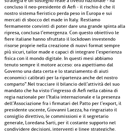
strategia e un sostegno reale a livello nazionale - ha
concluso il neo-presidente di Aefi - il rischio è che il
nostro sistema fieristico perda peso in Europa e sui
mercati di sbocco del made in Italy. Restiamo
fermamente convinti di poter dare una grande spinta alla
ripresa, conclusa l’emergenza. Con questo obiettivo le
fiere italiane hanno sfruttato il lockdown investendo
risorse proprie nella creazione di nuovi format sempre
più sicuri, tailor made e capaci di integrare l’esperienza
fisica con il mondo digitale. In questi mesi abbiamo
tenuto sempre il motore acceso: ora aspettiamo dal
Governo una data certa e lo stanziamento di aiuti
economici calibrati per la ripartenza anche del nostro
comparto".Nel tracciare il bilancio dell’attività del suo
mandato che ha visto l’ingresso di Aefi nella cabina di
regia nazionale per l’Italia internazionale e la presenza
dell’Associazione fra i firmatari del Patto per l’export, il
presidente uscente, Giovanni Laezza, ha ringraziato il
consiglio direttivo, le commissioni e il segretario
generale, Loredana Sarti, per il costante supporto nel
condividere decisioni, interventi e linee strategiche.