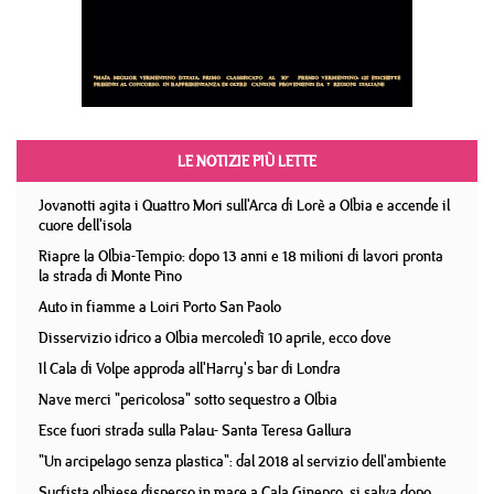
LE NOTIZIE PIÙ LETTE
Jovanotti agita i Quattro Mori sull'Arca di Lorè a Olbia e accende il
cuore dell'isola
Riapre la Olbia-Tempio: dopo 13 anni e 18 milioni di lavori pronta
la strada di Monte Pino
Auto in fiamme a Loiri Porto San Paolo
Disservizio idrico a Olbia mercoledì 10 aprile, ecco dove
Il Cala di Volpe approda all'Harry's bar di Londra
Nave merci "pericolosa" sotto sequestro a Olbia
Esce fuori strada sulla Palau- Santa Teresa Gallura
"Un arcipelago senza plastica": dal 2018 al servizio dell'ambiente
Surfista olbiese disperso in mare a Cala Ginepro, si salva dopo