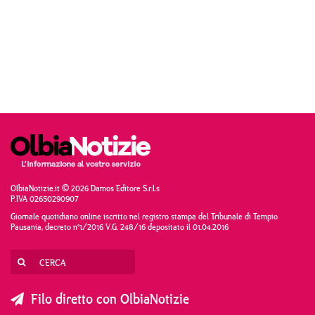
OlbiaNotizie.it © 2026 Damos Editore S.r.l.s
P.IVA 02650290907
Giornale quotidiano online iscritto nel registro stampa del Tribunale di Tempio
Pausania, decreto n°1/2016 V.G. 248/16 depositato il 01.04.2016
Filo diretto con OlbiaNotizie