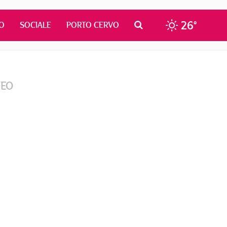
26°
O
SOCIALE
PORTO CERVO
DEO