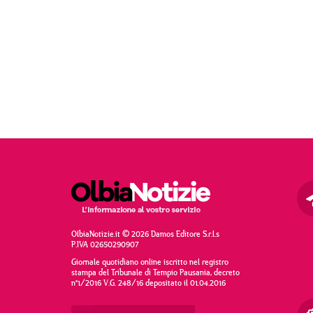
OlbiaNotizie.it © 2026 Damos Editore S.r.l.s
P.IVA 02650290907
Giornale quotidiano online iscritto nel registro
stampa del Tribunale di Tempio Pausania, decreto
n°1/2016 V.G. 248/16 depositato il 01.04.2016