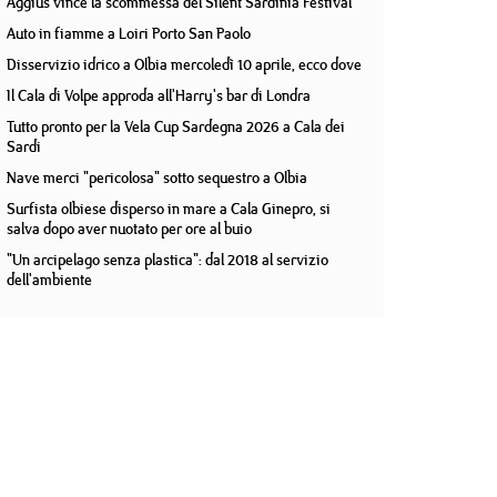
Aggius vince la scommessa del Silent Sardinia Festival
Auto in fiamme a Loiri Porto San Paolo
Disservizio idrico a Olbia mercoledì 10 aprile, ecco dove
Il Cala di Volpe approda all'Harry's bar di Londra
Tutto pronto per la Vela Cup Sardegna 2026 a Cala dei
Sardi
Nave merci "pericolosa" sotto sequestro a Olbia
Surfista olbiese disperso in mare a Cala Ginepro, si
salva dopo aver nuotato per ore al buio
"Un arcipelago senza plastica": dal 2018 al servizio
dell'ambiente