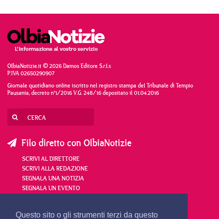
OlbiaNotizie.it © 2026 Damos Editore S.r.l.s
P.IVA 02650290907
Giornale quotidiano online iscritto nel registro stampa del Tribunale di Tempio
Pausania, decreto n°1/2016 V.G. 248/16 depositato il 01.04.2016
Filo diretto con OlbiaNotizie
SCRIVI AL DIRETTORE
SCRIVI ALLA REDAZIONE
SEGNALA UNA NOTIZIA
SEGNALA UN EVENTO
redazione@olbianotizie.it
Questo sito o gli strumenti terzi da questo