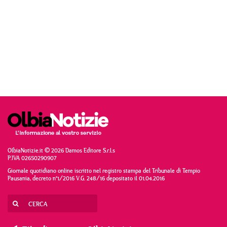
OlbiaNotizie.it © 2026 Damos Editore S.r.l.s
P.IVA 02650290907
Giornale quotidiano online iscritto nel registro stampa del Tribunale di Tempio
Pausania, decreto n°1/2016 V.G. 248/16 depositato il 01.04.2016