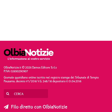
OlbiaNotizie.it © 2026 Damos Editore S.r.l.s
P.IVA 02650290907
Giornale quotidiano online iscritto nel registro stampa del Tribunale di Tempio
Pausania, decreto n°1/2016 V.G. 248/16 depositato il 01.04.2016
Filo diretto con OlbiaNotizie