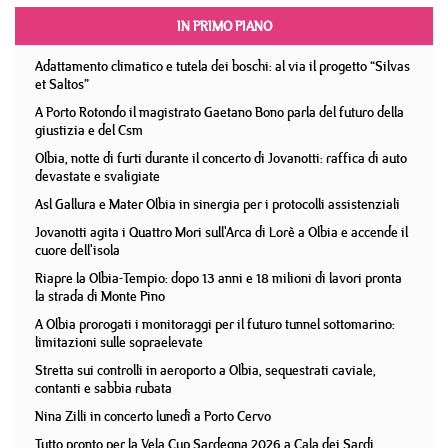
IN PRIMO PIANO
Adattamento climatico e tutela dei boschi: al via il progetto “Silvas
et Saltos”
A Porto Rotondo il magistrato Gaetano Bono parla del futuro della
giustizia e del Csm
Olbia, notte di furti durante il concerto di Jovanotti: raffica di auto
devastate e svaligiate
Asl Gallura e Mater Olbia in sinergia per i protocolli assistenziali
Jovanotti agita i Quattro Mori sull'Arca di Lorè a Olbia e accende il
cuore dell'isola
Riapre la Olbia-Tempio: dopo 13 anni e 18 milioni di lavori pronta
la strada di Monte Pino
A Olbia prorogati i monitoraggi per il futuro tunnel sottomarino:
limitazioni sulle sopraelevate
Stretta sui controlli in aeroporto a Olbia, sequestrati caviale,
contanti e sabbia rubata
Nina Zilli in concerto lunedì a Porto Cervo
Tutto pronto per la Vela Cup Sardegna 2026 a Cala dei Sardi