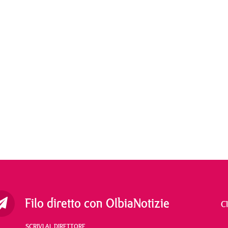
Filo diretto con OlbiaNotizie
C
SCRIVI AL DIRETTORE