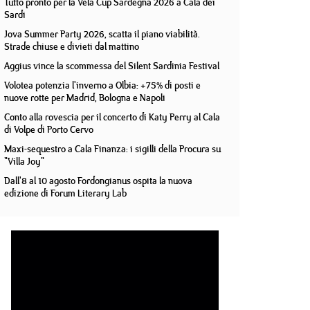
Tutto pronto per la Vela Cup Sardegna 2026 a Cala dei
Sardi
Jova Summer Party 2026, scatta il piano viabilità.
Strade chiuse e divieti dal mattino
Aggius vince la scommessa del Silent Sardinia Festival
Volotea potenzia l'inverno a Olbia: +75% di posti e
nuove rotte per Madrid, Bologna e Napoli
Conto alla rovescia per il concerto di Katy Perry al Cala
di Volpe di Porto Cervo
Maxi-sequestro a Cala Finanza: i sigilli della Procura su
"Villa Joy"
Dall'8 al 10 agosto Fordongianus ospita la nuova
edizione di Forum Literary Lab