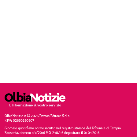
OlbiaNotizie.it © 2026 Damos Editore S.r.l.s
P.IVA 02650290907
Giornale quotidiano online iscritto nel registro stampa del Tribunale di Tempio
Pausania, decreto n°1/2016 V.G. 248/16 depositato il 01.04.2016