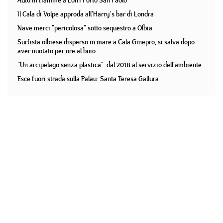
Auto in fiamme a Loiri Porto San Paolo
Il Cala di Volpe approda all'Harry's bar di Londra
Nave merci "pericolosa" sotto sequestro a Olbia
Surfista olbiese disperso in mare a Cala Ginepro, si salva dopo
aver nuotato per ore al buio
"Un arcipelago senza plastica": dal 2018 al servizio dell'ambiente
Esce fuori strada sulla Palau- Santa Teresa Gallura