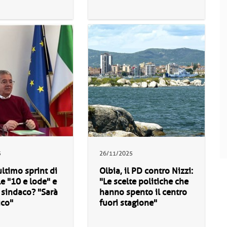
5
26/11/2025
ultimo sprint di
Olbia, il PD contro Nizzi:
le "10 e lode" e
"Le scelte politiche che
o sindaco? "Sarà
hanno spento il centro
ico"
fuori stagione"