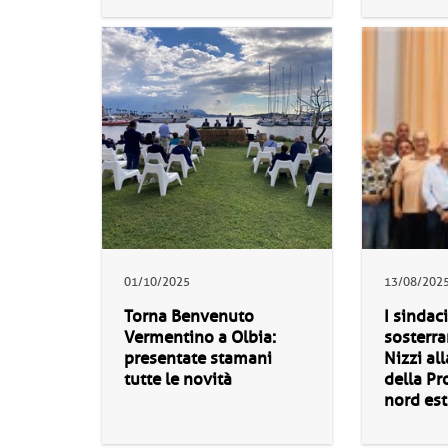
01/10/2025
13/08/202
Torna Benvenuto
I sindaci
Vermentino a Olbia:
sosterr
presentate stamani
Nizzi al
tutte le novità
della Pr
nord est