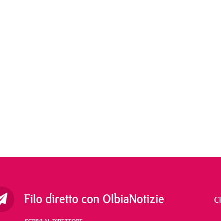
Filo diretto con OlbiaNotizie
C