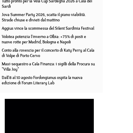
Tutto pronto per la Vela Cup Sardegna 2026 a Cala dei
Sardi
Jova Summer Party 2026, scatta il piano viabilità.
Strade chiuse e divieti dal mattino
Aggius vince la scommessa del Silent Sardinia Festival
Volotea potenzia l'inverno a Olbia: +75% di posti e
nuove rotte per Madrid, Bologna e Napoli
Conto alla rovescia per il concerto di Katy Perry al Cala
di Volpe di Porto Cervo
Maxi-sequestro a Cala Finanza: i sigilli della Procura su
"Villa Joy"
Dall'8 al 10 agosto Fordongianus ospita la nuova
edizione di Forum Literary Lab