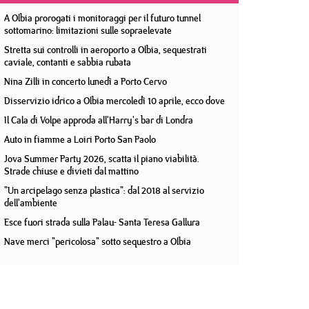
A Olbia prorogati i monitoraggi per il futuro tunnel
sottomarino: limitazioni sulle sopraelevate
Stretta sui controlli in aeroporto a Olbia, sequestrati
caviale, contanti e sabbia rubata
Nina Zilli in concerto lunedì a Porto Cervo
Disservizio idrico a Olbia mercoledì 10 aprile, ecco dove
Il Cala di Volpe approda all'Harry's bar di Londra
Auto in fiamme a Loiri Porto San Paolo
Jova Summer Party 2026, scatta il piano viabilità.
Strade chiuse e divieti dal mattino
"Un arcipelago senza plastica": dal 2018 al servizio
dell'ambiente
Esce fuori strada sulla Palau- Santa Teresa Gallura
Nave merci "pericolosa" sotto sequestro a Olbia