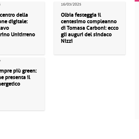
5
16/03/2025
 centro della
Olbia festeggia il
one digitale:
centesimo compleanno
cavo
di Tomasa Carboni: ecco
rino Unitirreno
gli auguri del sindaco
Nizzi
4
mpre più green:
e presenta il
nergetico