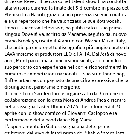
di Jessie Reyez. Il percorso nel talent show l'ha condotta
alla vittoria durante la finale del 5 dicembre in piazza del
Plebiscito a Napoli, grazie a una presenza scenica matura
e a un repertorio che ha valorizzato le sue doti vocali.
Dopo il successo televisivo, ha pubblicato il suo primo
singolo Dove si va, scritto da Madame, seguito dal nuovo
brano Brooklyn, uscito il 4 aprile con Warner Music Italy,
che anticipa un progetto discografico più ampio curato da
LAVA insieme ai produttori LEO e FAFFA. Dall'età di nove
anni, Mimì partecipa a concorsi musicali, arricchendo il
suo percorso con esperienze nei cori e riconoscimenti in
numerose competizioni nazionali. Il suo stile fonde pop,
RnB e urban, accompagnato da una cifra espressiva che la
distingue nel panorama emergente.
Il concerto di San Teodoro è organizzato dal Comune in
collaborazione con la ditta Mota di Andrea Pica e rientra
nella rassegna Easter Bloom 2025 che culminerà il 30
aprile con lo show comico di Giovanni Cacioppo e la
performance della band dance Big Mama.
L'appuntamento in Gallura segna una delle prime
esibizioni dal vivo di Mimì prima del Shablo Street Jazz