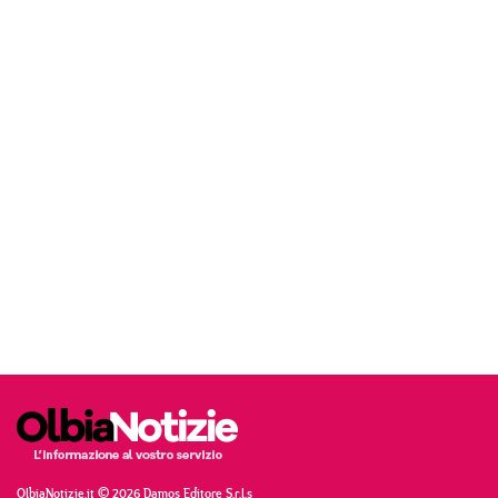
OlbiaNotizie.it © 2026 Damos Editore S.r.l.s