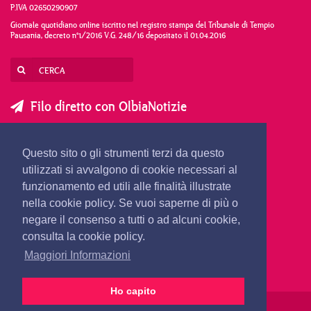
P.IVA 02650290907
Giornale quotidiano online iscritto nel registro stampa del Tribunale di Tempio
Pausania, decreto n°1/2016 V.G. 248/16 depositato il 01.04.2016
Filo diretto con OlbiaNotizie
SCRIVI AL DIRETTORE
SCRIVI ALLA REDAZIONE
Questo sito o gli strumenti terzi da questo
SEGNALA UNA NOTIZIA
SEGNALA UN EVENTO
utilizzati si avvalgono di cookie necessari al
funzionamento ed utili alle finalità illustrate
nella cookie policy. Se vuoi saperne di più o
redazione@olbianotizie.it
negare il consenso a tutti o ad alcuni cookie,
consulta la cookie policy.
Maggiori Informazioni
Ho capito