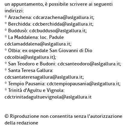
un appuntamento, è possibile scrivere ai seguenti
indirizzi:
* Arzachena: cdcarzachena@aslgallura.it;
* Berchidda: cdcberchidda@aslgallura.it;
* Buddusò: cdcbudduso@aslgallura.it;
* La Maddalena: loc. Padule
cdclamaddalena@aslgallura.it;
* Olbia: ex ospedale San Giovanni di Dio
cdcolbia@aslgallura.it);
* San Teodoro e Budoni: cdcsanteodoro@aslgallura.it;
* Santa Teresa Gallura:
cdcsantateresagallura@aslgallura.it;
* Tempio Pausania: cdctempiopausania@aslgallura.it;
* Trinità d'Agultu e Vignola:
cdctrinitadagultuevignola@aslgallura.it
© Riproduzione non consentita senza l'autorizzazione
della redazione