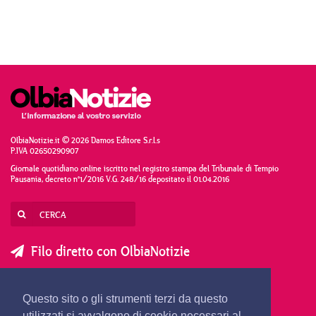
OlbiaNotizie.it © 2026 Damos Editore S.r.l.s
P.IVA 02650290907
Giornale quotidiano online iscritto nel registro stampa del Tribunale di Tempio
Pausania, decreto n°1/2016 V.G. 248/16 depositato il 01.04.2016
Filo diretto con OlbiaNotizie
SCRIVI AL DIRETTORE
SCRIVI ALLA REDAZIONE
Questo sito o gli strumenti terzi da questo
SEGNALA UNA NOTIZIA
utilizzati si avvalgono di cookie necessari al