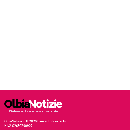
OlbiaNotizie.it © 2026 Damos Editore S.r.l.s
P.IVA 02650290907