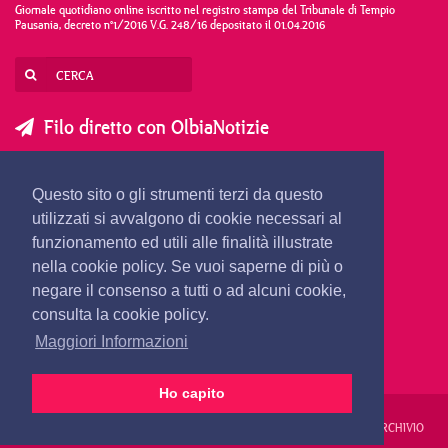
Giornale quotidiano online iscritto nel registro stampa del Tribunale di Tempio
Pausania, decreto n°1/2016 V.G. 248/16 depositato il 01.04.2016
Filo diretto con OlbiaNotizie
SCRIVI AL DIRETTORE
SCRIVI ALLA REDAZIONE
Questo sito o gli strumenti terzi da questo
SEGNALA UNA NOTIZIA
SEGNALA UN EVENTO
utilizzati si avvalgono di cookie necessari al
funzionamento ed utili alle finalità illustrate
nella cookie policy. Se vuoi saperne di più o
redazione@olbianotizie.it
negare il consenso a tutti o ad alcuni cookie,
consulta la cookie policy.
Maggiori Informazioni
Ho capito
REDAZIONE
PUBBLICITÀ
PRIVACY E COOKIES
NOTE LEGALI
ARCHIVIO