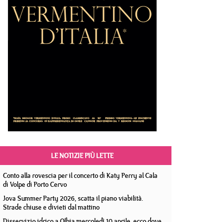
LE NOTIZIE PIÙ LETTE
Conto alla rovescia per il concerto di Katy Perry al Cala
di Volpe di Porto Cervo
Jova Summer Party 2026, scatta il piano viabilità.
Strade chiuse e divieti dal mattino
Disservizio idrico a Olbia mercoledì 10 aprile, ecco dove