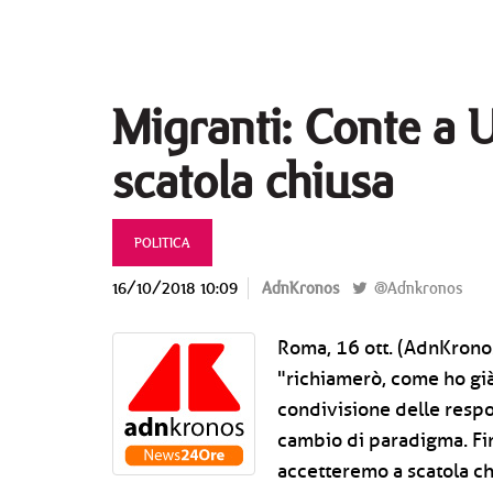
Migranti: Conte a 
scatola chiusa
POLITICA
16/10/2018 10:09
AdnKronos
@Adnkronos
Roma, 16 ott. (AdnKronos)
"richiamerò, come ho già 
condivisione delle respo
cambio di paradigma. Fi
accetteremo a scatola c