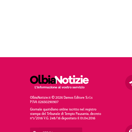
OlbiaNotizie.it © 2026 Damos Editore S.r.l.s
P.IVA 02650290907
Giornale quotidiano online iscritto nel registro
stampa del Tribunale di Tempio Pausania, decreto
n°1/2016 V.G. 248/16 depositato il 01.04.2016