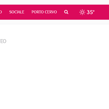
35°
O
SOCIALE
PORTO CERVO
DEO