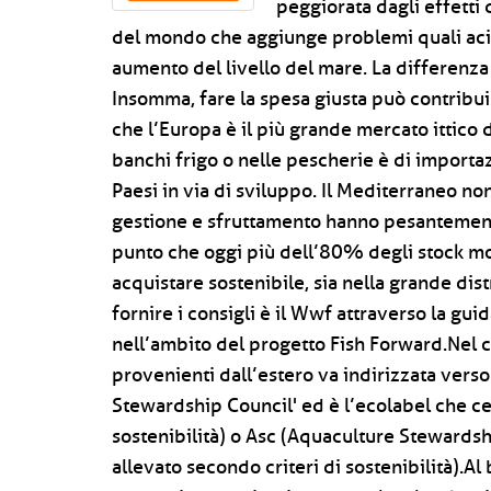
peggiorata dagli effetti
del mondo che aggiunge problemi quali acid
aumento del livello del mare. La differenz
Insomma, fare la spesa giusta può contribuir
che l’Europa è il più grande mercato ittico
banchi frigo o nelle pescherie è di importa
Paesi in via di sviluppo. Il Mediterraneo n
gestione e sfruttamento hanno pesantemente
punto che oggi più dell’80% degli stock mon
acquistare sostenibile, sia nella grande dis
fornire i consigli è il Wwf attraverso la gu
nell’ambito del progetto Fish Forward.Nel cas
provenienti dall’estero va indirizzata verso
Stewardship Council' ed è l’ecolabel che cer
sostenibilità) o Asc (Aquaculture Stewardshi
allevato secondo criteri di sostenibilità).A