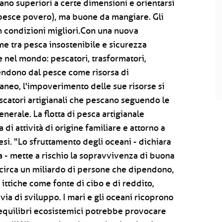
ano superiori a certe dimensioni e orientarsi
(pesce povero), ma buone da mangiare. Gli
in condizioni migliori.Con una nuova
e tra pesca insostenibile e sicurezza
 nel mondo: pescatori, trasformatori,
ipendono dal pesce come risorsa di
aneo, l'impoverimento delle sue risorse si
catori artigianali che pescano seguendo le
enerale. La flotta di pesca artigianale
a di attività di origine familiare e attorno a
si. "Lo sfruttamento degli oceani - dichiara
a - mette a rischio la sopravvivenza di buona
i circa un miliardo di persone che dipendono,
ittiche come fonte di cibo e di reddito,
via di sviluppo. I mari e gli oceani ricoprono
i equilibri ecosistemici potrebbe provocare