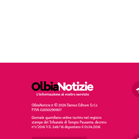
OlbiaNotizie.it © 2026 Damos Editore S.r.l.s
P.IVA 02650290907
Giornale quotidiano online iscritto nel registro
stampa del Tribunale di Tempio Pausania, decreto
n°1/2016 V.G. 248/16 depositato il 01.04.2016