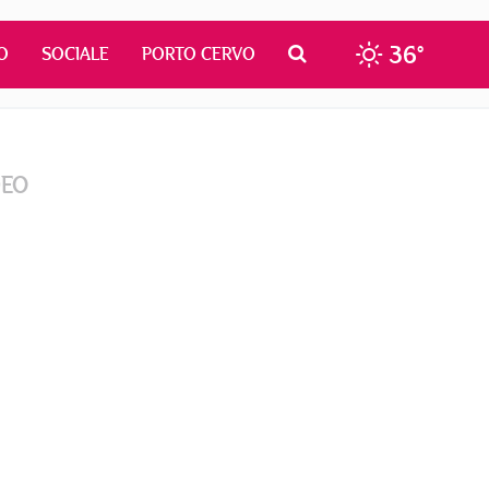
36°
O
SOCIALE
PORTO CERVO
DEO