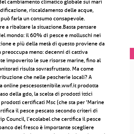
 del cambiamento climatico globale sui mari
ificazione, riscaldamento delle acque,
a può farla un consumo consapevole.
e a ribaltare la situazione.Basta pensare
 del mondo: il 60% di pesce e molluschi nei
zione e più della metà di questo proviene da
on preoccupa meno: decenni di cattiva
 impoverito le sue risorse marine, fino al
itorati risulta sovrasfruttato. Ma come
tribuzione che nelle pescherie locali? A
ida online pescesostenibile.wwf.it prodotta
o della gdo, la scelta di prodotti ittici
 prodotti certificati Msc (che sta per 'Marine
tifica il pesce pescato secondo criteri di
p Council, l’ecolabel che certifica il pesce
l banco del fresco è importante scegliere