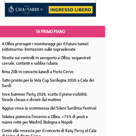
IN PRIMO PIANO
A Olbia prorogati i monitoraggi per il futuro tunnel
sottomarino: limitazioni sulle sopraelevate
Stretta sui controlli in aeroporto a Olbia, sequestrati
caviale, contanti e sabbia rubata
Nina Zilli in concerto lunedì a Porto Cervo
Tutto pronto per la Vela Cup Sardegna 2026 a Cala dei
Sardi
Jova Summer Party 2026, scatta il piano viabilità.
Strade chiuse e divieti dal mattino
Aggius vince la scommessa del Silent Sardinia Festival
Volotea potenzia l'inverno a Olbia: +75% di posti e
nuove rotte per Madrid, Bologna e Napoli
Conto alla rovescia per il concerto di Katy Perry al Cala