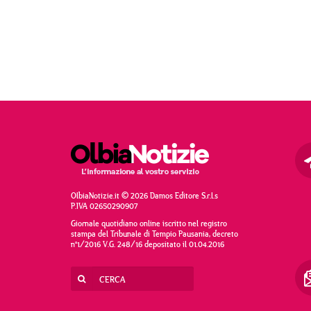
OlbiaNotizie.it © 2026 Damos Editore S.r.l.s
P.IVA 02650290907
Giornale quotidiano online iscritto nel registro
stampa del Tribunale di Tempio Pausania, decreto
n°1/2016 V.G. 248/16 depositato il 01.04.2016