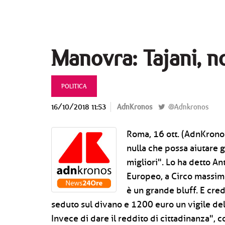
Manovra: Tajani, no
POLITICA
16/10/2018 11:53
AdnKronos
@Adnkronos
Roma, 16 ott. (AdnKronos
nulla che possa aiutare g
migliori". Lo ha detto A
Europeo, a Circo massimo
è un grande bluff. E cre
seduto sul divano e 1200 euro un vigile del 
Invece di dare il reddito di cittadinanza", 