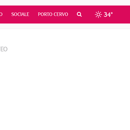
34°
O
SOCIALE
PORTO CERVO
DEO