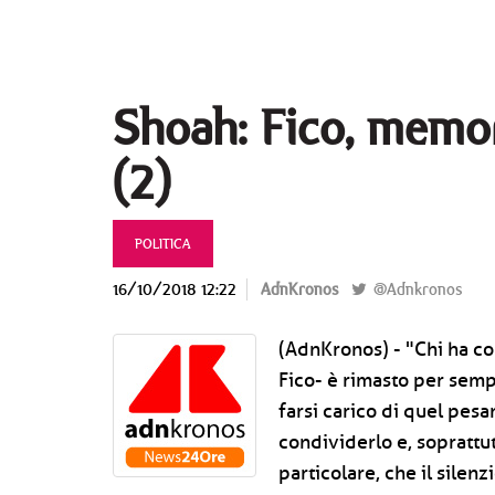
Shoah: Fico, memor
(2)
POLITICA
16/10/2018 12:22
AdnKronos
@Adnkronos
(AdnKronos) - "Chi ha co
Fico- è rimasto per sempr
farsi carico di quel pesa
condividerlo e, soprattu
particolare, che il silenz