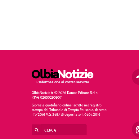
OlbiaNotizie.it © 2026 Damos Editore S.r.l.s
P.IVA 02650290907
Giornale quotidiano online iscritto nel registro
stampa del Tribunale di Tempio Pausania, decreto
n°1/2016 V.G. 248/16 depositato il 01.04.2016