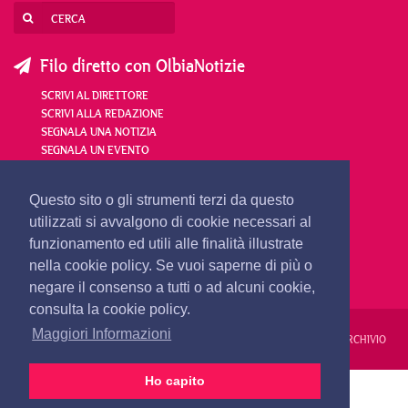
Filo diretto con OlbiaNotizie
SCRIVI AL DIRETTORE
SCRIVI ALLA REDAZIONE
SEGNALA UNA NOTIZIA
SEGNALA UN EVENTO
redazione@olbianotizie.it
Questo sito o gli strumenti terzi da questo
utilizzati si avvalgono di cookie necessari al
funzionamento ed utili alle finalità illustrate
nella cookie policy. Se vuoi saperne di più o
negare il consenso a tutti o ad alcuni cookie,
consulta la cookie policy.
Maggiori Informazioni
REDAZIONE
PUBBLICITÀ
PRIVACY E COOKIES
NOTE LEGALI
ARCHIVIO
Ho capito
PRIMA PAGINA
24 ORE
VIDEO