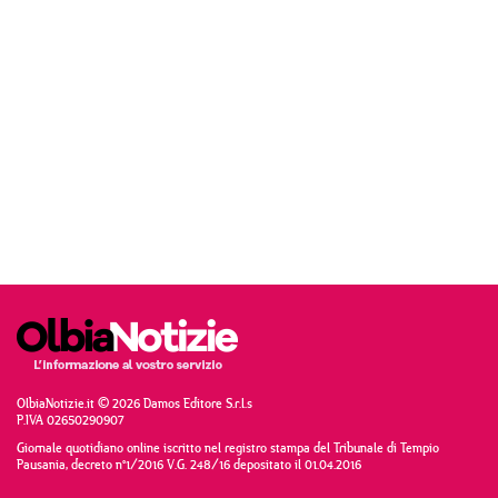
OlbiaNotizie.it © 2026 Damos Editore S.r.l.s
P.IVA 02650290907
Giornale quotidiano online iscritto nel registro stampa del Tribunale di Tempio
Pausania, decreto n°1/2016 V.G. 248/16 depositato il 01.04.2016