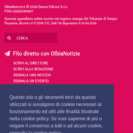
OlbiaNotizie.it © 2026 Damos Editore S.r.l.s
P.IVA 02650290907
Giornale quotidiano online iscritto nel registro stampa del Tribunale di Tempio
Pausania, decreto n°1/2016 V.G. 248/16 depositato il 01.04.2016
Filo diretto con OlbiaNotizie
SCRIVI AL DIRETTORE
SCRIVI ALLA REDAZIONE
SEGNALA UNA NOTIZIA
SEGNALA UN EVENTO
redazione@olbianotizie.it
Questo sito o gli strumenti terzi da questo
utilizzati si avvalgono di cookie necessari al
funzionamento ed utili alle finalità illustrate
nella cookie policy. Se vuoi saperne di più o
negare il consenso a tutti o ad alcuni cookie,
consulta la cookie policy.