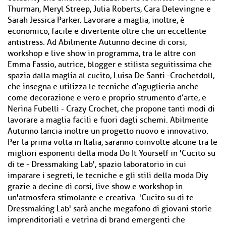
Thurman, Meryl Streep, Julia Roberts, Cara Delevingne e
Sarah Jessica Parker. Lavorare a maglia, inoltre, è
economico, facile e divertente oltre che un eccellente
antistress. Ad Abilmente Autunno decine di corsi,
workshop e live show in programma, tra le altre con
Emma Fassio, autrice, blogger e stilista seguitissima che
spazia dalla maglia al cucito, Luisa De Santi -Crochetdoll,
che insegna e utilizza le tecniche d’aguglieria anche
come decorazione e vero e proprio strumento d’arte, e
Nerina Fubelli - Crazy Crochet, che propone tanti modi di
lavorare a maglia facili e fuori dagli schemi. Abilmente
Autunno lancia inoltre un progetto nuovo e innovativo.
Per la prima volta in Italia, saranno coinvolte alcune tra le
migliori esponenti della moda Do It Yourself in 'Cucito su
di te - Dressmaking Lab', spazio laboratorio in cui
imparare i segreti, le tecniche e gli stili della moda Diy
grazie a decine di corsi, live show e workshop in
un'atmosfera stimolante e creativa. 'Cucito su di te -
Dressmaking Lab' sarà anche megafono di giovani storie
imprenditoriali e vetrina di brand emergenti che