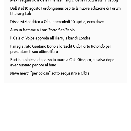
Maxi-sequestro a Cala Finanza: i sigilli della Procura su "Villa Joy"
Dall'8 al 10 agosto Fordongianus ospita la nuova edizione di Forum
Literary Lab
Disservizio idrico a Olbia mercoledì 10 aprile, ecco dove
Auto in fiamme a Loiri Porto San Paolo
Il Cala di Volpe approda all'Harry's bar di Londra
Il magistrato Gaetano Bono allo Yacht Club Porto Rotondo per
presentare il suo ultimo libro
Surfista olbiese disperso in mare a Cala Ginepro, si salva dopo
aver nuotato per ore al buio
Nave merci "pericolosa" sotto sequestro a Olbia