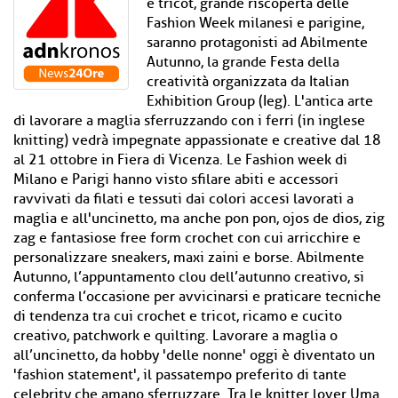
e tricot, grande riscoperta delle
Fashion Week milanesi e parigine,
saranno protagonisti ad Abilmente
Autunno, la grande Festa della
creatività organizzata da Italian
Exhibition Group (Ieg). L'antica arte
di lavorare a maglia sferruzzando con i ferri (in inglese
knitting) vedrà impegnate appassionate e creative dal 18
al 21 ottobre in Fiera di Vicenza. Le Fashion week di
Milano e Parigi hanno visto sfilare abiti e accessori
ravvivati da filati e tessuti dai colori accesi lavorati a
maglia e all'uncinetto, ma anche pon pon, ojos de dios, zig
zag e fantasiose free form crochet con cui arricchire e
personalizzare sneakers, maxi zaini e borse. Abilmente
Autunno, l’appuntamento clou dell’autunno creativo, si
conferma l’occasione per avvicinarsi e praticare tecniche
di tendenza tra cui crochet e tricot, ricamo e cucito
creativo, patchwork e quilting. Lavorare a maglia o
all’uncinetto, da hobby 'delle nonne' oggi è diventato un
'fashion statement', il passatempo preferito di tante
celebrity che amano sferruzzare. Tra le knitter lover Uma