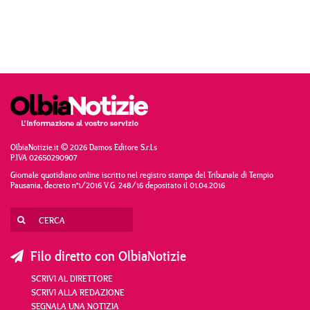
OlbiaNotizie.it © 2026 Damos Editore S.r.l.s
P.IVA 02650290907
Giornale quotidiano online iscritto nel registro stampa del Tribunale di Tempio
Pausania, decreto n°1/2016 V.G. 248/16 depositato il 01.04.2016
Filo diretto con OlbiaNotizie
SCRIVI AL DIRETTORE
SCRIVI ALLA REDAZIONE
SEGNALA UNA NOTIZIA