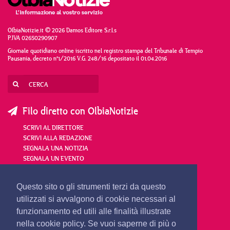
OlbiaNotizie.it © 2026 Damos Editore S.r.l.s
P.IVA 02650290907
Giornale quotidiano online iscritto nel registro stampa del Tribunale di Tempio
Pausania, decreto n°1/2016 V.G. 248/16 depositato il 01.04.2016
Filo diretto con OlbiaNotizie
SCRIVI AL DIRETTORE
SCRIVI ALLA REDAZIONE
SEGNALA UNA NOTIZIA
SEGNALA UN EVENTO
redazione@olbianotizie.it
Questo sito o gli strumenti terzi da questo
utilizzati si avvalgono di cookie necessari al
funzionamento ed utili alle finalità illustrate
nella cookie policy. Se vuoi saperne di più o