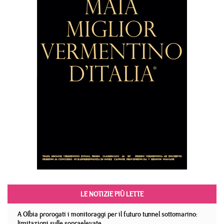
LE NOTIZIE PIÙ LETTE
A Olbia prorogati i monitoraggi per il futuro tunnel sottomarino:
limitazioni sulle sopraelevate