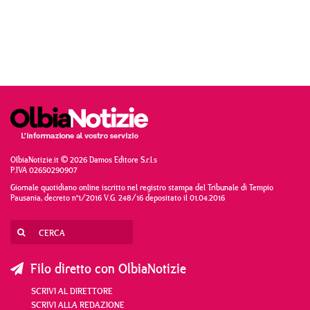
OlbiaNotizie.it © 2026 Damos Editore S.r.l.s
P.IVA 02650290907
Giornale quotidiano online iscritto nel registro stampa del Tribunale di Tempio
Pausania, decreto n°1/2016 V.G. 248/16 depositato il 01.04.2016
Filo diretto con OlbiaNotizie
SCRIVI AL DIRETTORE
SCRIVI ALLA REDAZIONE