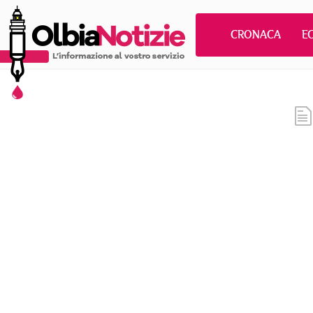
CRONACA
E