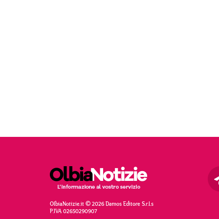
OlbiaNotizie.it © 2026 Damos Editore S.r.l.s
P.IVA 02650290907