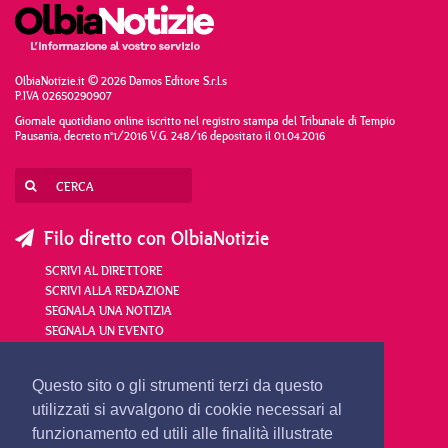
OlbiaNotizie.it © 2026 Damos Editore S.r.l.s
P.IVA 02650290907
Giornale quotidiano online iscritto nel registro stampa del Tribunale di Tempio
Pausania, decreto n°1/2016 V.G. 248/16 depositato il 01.04.2016
Filo diretto con OlbiaNotizie
SCRIVI AL DIRETTORE
SCRIVI ALLA REDAZIONE
SEGNALA UNA NOTIZIA
SEGNALA UN EVENTO
redazione@olbianotizie.it
Questo sito o gli strumenti terzi da questo
utilizzati si avvalgono di cookie necessari al
funzionamento ed utili alle finalità illustrate