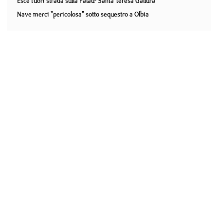
Esce fuori strada sulla Palau- Santa Teresa Gallura
Nave merci "pericolosa" sotto sequestro a Olbia