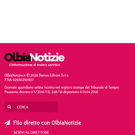
OlbiaNotizie.it © 2026 Damos Editore S.r.l.s
P.IVA 02650290907
Giornale quotidiano online iscritto nel registro stampa del Tribunale di Tempio
Pausania, decreto n°1/2016 V.G. 248/16 depositato il 01.04.2016
Filo diretto con OlbiaNotizie
SCRIVI AL DIRETTORE