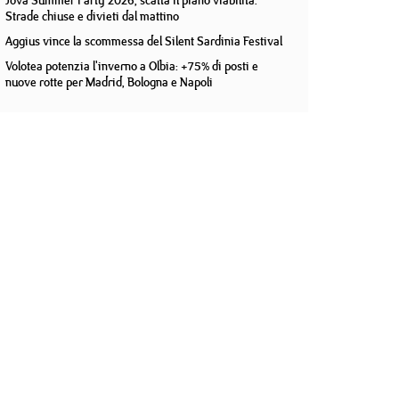
Jova Summer Party 2026, scatta il piano viabilità.
Strade chiuse e divieti dal mattino
Aggius vince la scommessa del Silent Sardinia Festival
Volotea potenzia l'inverno a Olbia: +75% di posti e
nuove rotte per Madrid, Bologna e Napoli