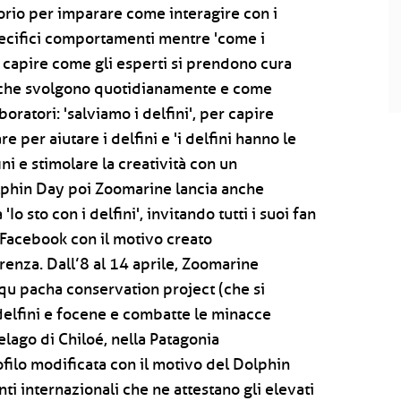
atorio per imparare come interagire con i
specifici comportamenti mentre 'come i
er capire come gli esperti si prendono cura
site che svolgono quotidianamente e come
aboratori: 'salviamo i delfini', per capire
 per aiutare i delfini e 'i delfini hanno le
ni e stimolare la creatività con un
olphin Day poi Zoomarine lancia anche
sto con i delfini', invitando tutti i suoi fan
 Facebook con il motivo creato
enza. Dall’8 al 14 aprile, Zoomarine
qu pacha conservation project (che si
delfini e focene e combatte le minacce
elago di Chiloé, nella Patagonia
rofilo modificata con il motivo del Dolphin
i internazionali che ne attestano gli elevati