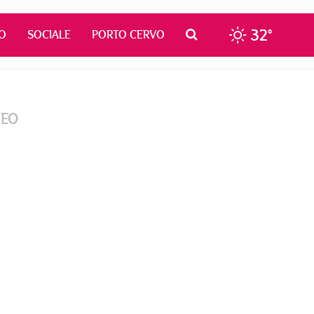
32°
O
SOCIALE
PORTO CERVO
DEO