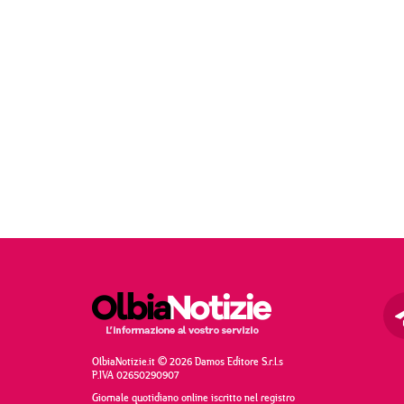
OlbiaNotizie.it © 2026 Damos Editore S.r.l.s
P.IVA 02650290907
Giornale quotidiano online iscritto nel registro