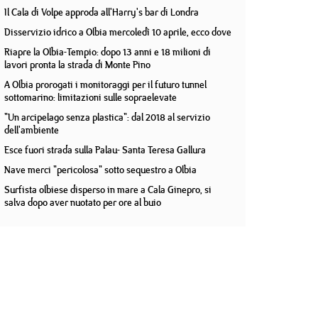
Il Cala di Volpe approda all'Harry's bar di Londra
Disservizio idrico a Olbia mercoledì 10 aprile, ecco dove
Riapre la Olbia-Tempio: dopo 13 anni e 18 milioni di
lavori pronta la strada di Monte Pino
A Olbia prorogati i monitoraggi per il futuro tunnel
sottomarino: limitazioni sulle sopraelevate
"Un arcipelago senza plastica": dal 2018 al servizio
dell'ambiente
Esce fuori strada sulla Palau- Santa Teresa Gallura
Nave merci "pericolosa" sotto sequestro a Olbia
Surfista olbiese disperso in mare a Cala Ginepro, si
salva dopo aver nuotato per ore al buio