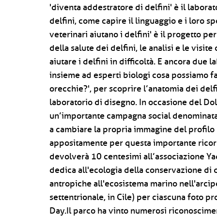
'diventa addestratore di delfini' è il labor
delfini, come capire il linguaggio e i loro 
veterinari aiutano i delfini' è il progetto p
della salute dei delfini, le analisi e le vi
aiutare i delfini in difficoltà. E ancora due l
insieme ad esperti biologi cosa possiamo fare
orecchie?', per scoprire l’anatomia dei delfi
laboratorio di disegno. In occasione del D
un’importante campagna social denominata 'Io 
a cambiare la propria immagine del profilo
appositamente per questa importante ricorr
devolverà 10 centesimi all’associazione Ya
dedica all'ecologia della conservazione di 
antropiche all'ecosistema marino nell'arcip
settentrionale, in Cile) per ciascuna foto p
Day.Il parco ha vinto numerosi riconosciment