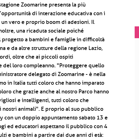
a stagione Zoomarine presenta la più
l’opportunità di interazione educativa con i
un vero e proprio boom di adesioni. Il
noltre, una ricaduta sociale poiché
progetto a bambini e famiglie in difficoltà
a e da altre strutture della regione Lazio,
rdi, oltre che ai piccoli ospiti
 del loro compleanno. "Proteggere quello
nistratore delegato di Zoomarine - è nella
o in Italia tutti coloro che hanno imparato
coloro che grazie anche al nostro Parco hanno
liosi e intelligenti, tutti coloro che
nostri animali". E proprio al suo pubblico
 Day con un doppio appuntamento sabato 13 e
ogi ed educatori aspettano il pubblico con 4
ulti e bambini a partire dai due anni di età: