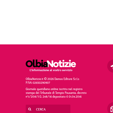
OlbiaNotizie.it © 2026 Damos Editore S.r.l.s
P.IVA 02650290907
Giornale quotidiano online iscritto nel registro
stampa del Tribunale di Tempio Pausania, decreto
n°1/2016 V.G. 248/16 depositato il 01.04.2016