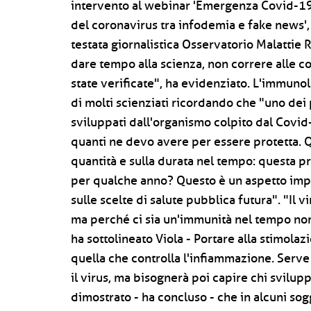
intervento al webinar 'Emergenza Covid-19
del coronavirus tra infodemia e fake news',
testata giornalistica Osservatorio Malattie
dare tempo alla scienza, non correre alle c
state verificate", ha evidenziato. L'immuno
di molti scienziati ricordando che "uno dei 
sviluppati dall'organismo colpito dal Covi
quanti ne devo avere per essere protetta. Qu
quantità e sulla durata nel tempo: questa pr
per qualche anno? Questo è un aspetto imp
sulle scelte di salute pubblica futura". "Il v
ma perché ci sia un'immunità nel tempo non 
ha sottolineato Viola - Portare alla stimola
quella che controlla l'infiammazione. Serv
il virus, ma bisognerà poi capire chi sviluppa
dimostrato - ha concluso - che in alcuni sogg