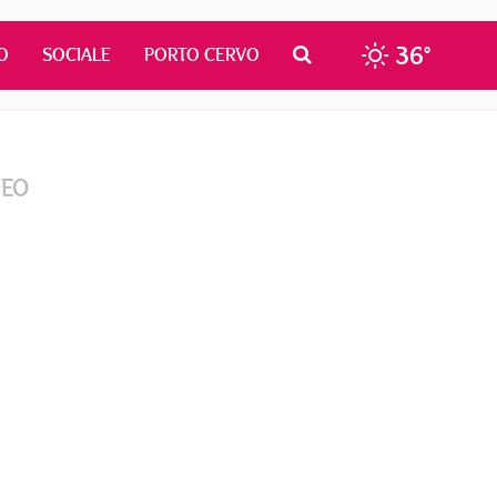
36°
O
SOCIALE
PORTO CERVO
DEO