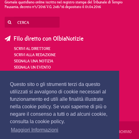
Giornale quotidiano online iscritto nel registro stampa del Tribunale di Tempio
Pausania, decreto n°1/2016 V.G. 248/16 depositato il 01.04.2016
Filo diretto con OlbiaNotizie
SCRIVI AL DIRETTORE
SCRIVI ALLA REDAZIONE
SEGNALA UNA NOTIZIA
SEGNALA UN EVENTO
redazione@olbianotizie.it
Questo sito o gli strumenti terzi da questo
utilizzati si avvalgono di cookie necessari al
funzionamento ed utili alle finalità illustrate
nella cookie policy. Se vuoi saperne di più o
negare il consenso a tutti o ad alcuni cookie,
consulta la cookie policy.
Maggiori Informazioni
REDAZIONE
PUBBLICITÀ
PRIVACY E COOKIES
NOTE LEGALI
ARCHIVIO