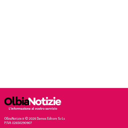
OlbiaNotizie.it © 2026 Damos Editore S.r.l.s
P.IVA 02650290907