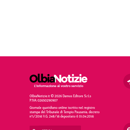
OlbiaNotizie.it © 2026 Damos Editore S.r.l.s
P.IVA 02650290907
Giornale quotidiano online iscritto nel registro
stampa del Tribunale di Tempio Pausania, decreto
n°1/2016 V.G. 248/16 depositato il 01.04.2016