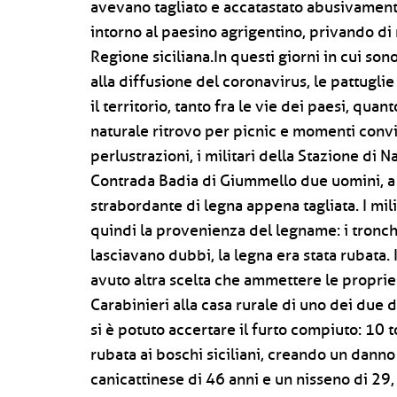
avevano tagliato e accatastato abusivament
intorno al paesino agrigentino, privando di
Regione siciliana.In questi giorni in cui son
alla diffusione del coronavirus, le pattugli
il territorio, tanto fra le vie dei paesi, qu
naturale ritrovo per picnic e momenti convi
perlustrazioni, i militari della Stazione di 
Contrada Badia di Giummello due uomini, a b
strabordante di legna appena tagliata. I mil
quindi la provenienza del legname: i tronc
lasciavano dubbi, la legna era stata rubata. 
avuto altra scelta che ammettere le propri
Carabinieri alla casa rurale di uno dei due 
si è potuto accertare il furto compiuto: 10 
rubata ai boschi siciliani, creando un danno 
canicattinese di 46 anni e un nisseno di 29,