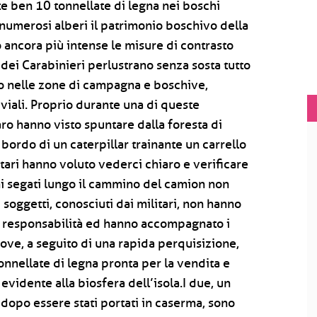
e ben 10 tonnellate di legna nei boschi
 numerosi alberi il patrimonio boschivo della
o ancora più intense le misure di contrasto
e dei Carabinieri perlustrano senza sosta tutto
anto nelle zone di campagna e boschive,
viali. Proprio durante una di queste
Naro hanno visto spuntare dalla foresta di
ordo di un caterpillar trainante un carrello
itari hanno voluto vederci chiaro e verificare
hi segati lungo il cammino del camion non
I soggetti, conosciuti dai militari, non hanno
e responsabilità ed hanno accompagnato i
dove, a seguito di una rapida perquisizione,
tonnellate di legna pronta per la vendita e
evidente alla biosfera dell’isola.I due, un
 dopo essere stati portati in caserma, sono