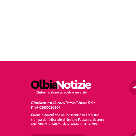
OlbiaNotizie.it © 2026 Damos Editore S.r.l.s
P.IVA 02650290907
Giornale quotidiano online iscritto nel registro
stampa del Tribunale di Tempio Pausania, decreto
n°1/2016 V.G. 248/16 depositato il 01.04.2016