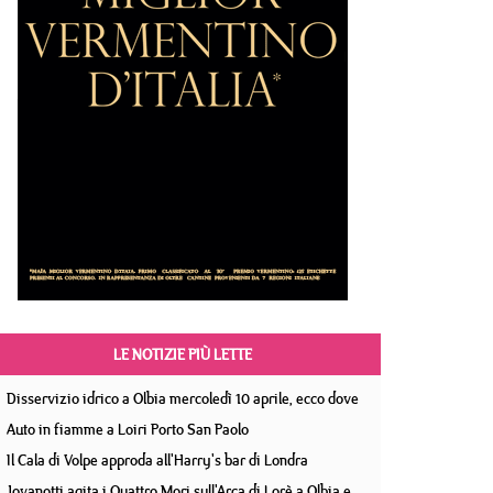
LE NOTIZIE PIÙ LETTE
Disservizio idrico a Olbia mercoledì 10 aprile, ecco dove
Auto in fiamme a Loiri Porto San Paolo
Il Cala di Volpe approda all'Harry's bar di Londra
Jovanotti agita i Quattro Mori sull'Arca di Lorè a Olbia e