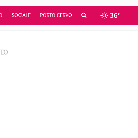
36°
O
SOCIALE
PORTO CERVO
DEO