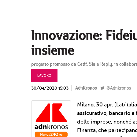
Innovazione: Fideius
insieme
progetto promosso da Cetif, Sia e Reply, in collabor
LAVORO
30/04/2020 15:03
AdnKronos
@Adnkronos
Milano, 30 apr. (Labitali
assicurativo, bancario e
delle imprese, nonché ass
Finanza, che partecipano 