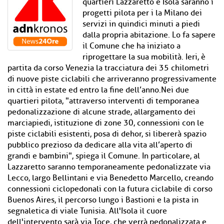
quartieri Lazzaretto e Isola saranno i
progetti pilota per i la Milano dei
servizi in quindici minuti a piedi
dalla propria abitazione. Lo fa sapere
il Comune che ha iniziato a
riprogettare la sua mobilità. Ieri, è
partita da corso Venezia la tracciatura dei 35 chilometri
di nuove piste ciclabili che arriveranno progressivamente
in città in estate ed entro la fine dell’anno.Nei due
quartieri pilota, "attraverso interventi di temporanea
pedonalizzazione di alcune strade, allargamento dei
marciapiedi, istituzione di zone 30, connessioni con le
piste ciclabili esistenti, posa di dehor, si libererà spazio
pubblico prezioso da dedicare alla vita all’aperto di
grandi e bambini", spiega il Comune. In particolare, al
Lazzaretto saranno temporaneamente pedonalizzate via
Lecco, largo Bellintani e via Benedetto Marcello, creando
connessioni ciclopedonali con la futura ciclabile di corso
Buenos Aires, il percorso lungo i Bastioni e la pista in
segnaletica di viale Tunisia. All'Isola il cuore
dell'intervento sarà via Toce, che verrà pedonalizzata e