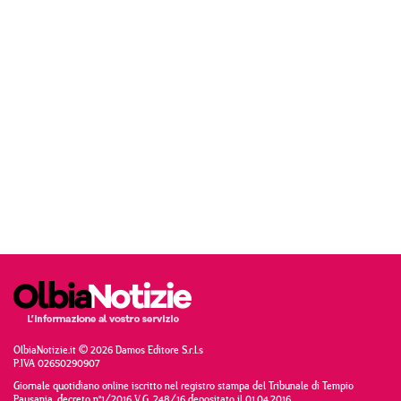
OlbiaNotizie.it © 2026 Damos Editore S.r.l.s
P.IVA 02650290907
Giornale quotidiano online iscritto nel registro stampa del Tribunale di Tempio
Pausania, decreto n°1/2016 V.G. 248/16 depositato il 01.04.2016