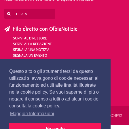
Filo diretto con OlbiaNotizie
SCRIVI AL DIRETTORE
SCRIVI ALLA REDAZIONE
SEGNALA UNA NOTIZIA
SEGNALA UN EVENTO
redazione@olbianotizie.it
Questo sito o gli strumenti terzi da questo
utilizzati si avvalgono di cookie necessari al
funzionamento ed utili alle finalità illustrate
nella cookie policy. Se vuoi saperne di più o
negare il consenso a tutti o ad alcuni cookie,
consulta la cookie policy.
Maggiori Informazioni
REDAZIONE
PUBBLICITÀ
PRIVACY E COOKIES
NOTE LEGALI
ARCHIVIO
Ho capito