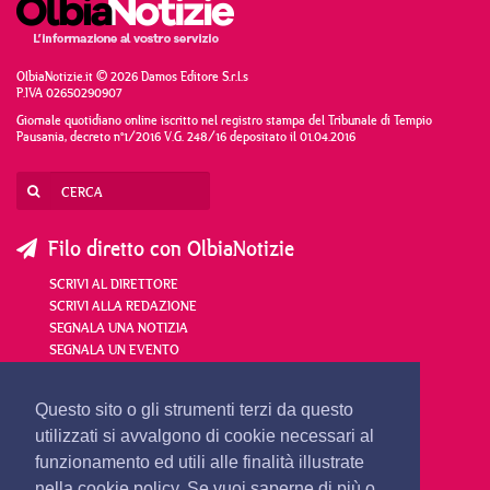
OlbiaNotizie.it © 2026 Damos Editore S.r.l.s
P.IVA 02650290907
Giornale quotidiano online iscritto nel registro stampa del Tribunale di Tempio
Pausania, decreto n°1/2016 V.G. 248/16 depositato il 01.04.2016
Filo diretto con OlbiaNotizie
SCRIVI AL DIRETTORE
SCRIVI ALLA REDAZIONE
SEGNALA UNA NOTIZIA
SEGNALA UN EVENTO
redazione@olbianotizie.it
Questo sito o gli strumenti terzi da questo
utilizzati si avvalgono di cookie necessari al
funzionamento ed utili alle finalità illustrate
nella cookie policy. Se vuoi saperne di più o