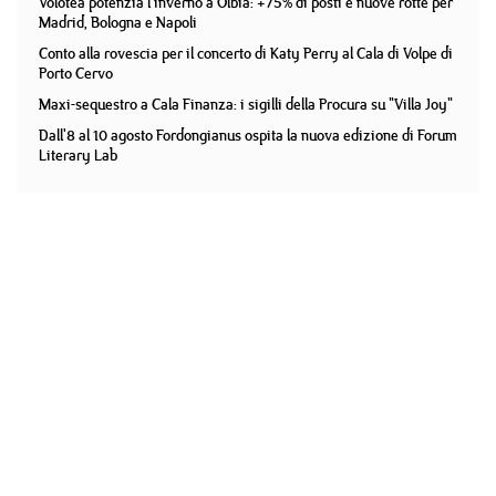
Volotea potenzia l'inverno a Olbia: +75% di posti e nuove rotte per
Madrid, Bologna e Napoli
Conto alla rovescia per il concerto di Katy Perry al Cala di Volpe di
Porto Cervo
Maxi-sequestro a Cala Finanza: i sigilli della Procura su "Villa Joy"
Dall'8 al 10 agosto Fordongianus ospita la nuova edizione di Forum
Literary Lab