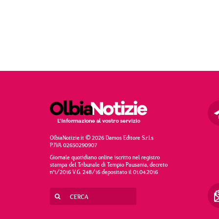
OlbiaNotizie.it © 2026 Damos Editore S.r.l.s
P.IVA 02650290907
Giornale quotidiano online iscritto nel registro
stampa del Tribunale di Tempio Pausania, decreto
n°1/2016 V.G. 248/16 depositato il 01.04.2016