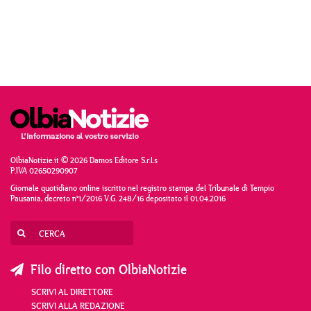
OlbiaNotizie.it © 2026 Damos Editore S.r.l.s
P.IVA 02650290907
Giornale quotidiano online iscritto nel registro stampa del Tribunale di Tempio
Pausania, decreto n°1/2016 V.G. 248/16 depositato il 01.04.2016
Filo diretto con OlbiaNotizie
SCRIVI AL DIRETTORE
SCRIVI ALLA REDAZIONE