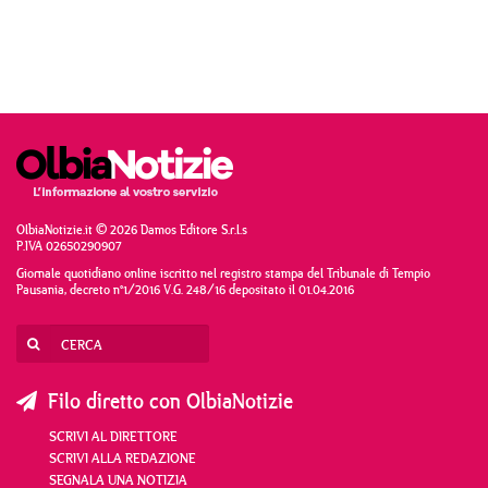
OlbiaNotizie.it © 2026 Damos Editore S.r.l.s
P.IVA 02650290907
Giornale quotidiano online iscritto nel registro stampa del Tribunale di Tempio
Pausania, decreto n°1/2016 V.G. 248/16 depositato il 01.04.2016
Filo diretto con OlbiaNotizie
SCRIVI AL DIRETTORE
SCRIVI ALLA REDAZIONE
SEGNALA UNA NOTIZIA