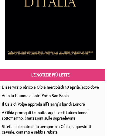
LE NOTIZIE PIÙ LETTE
Disservizio idrico a Olbia mercoledì 10 aprile, ecco dove
Auto in fiamme a Loiri Porto San Paolo
Il Cala di Volpe approda all'Harry's bar di Londra
A Olbia prorogati i monitoraggi per il futuro tunnel
sottomarino: limitazioni sulle sopraelevate
Stretta sui controlli in aeroporto a Olbia, sequestrati
caviale, contanti e sabbia rubata