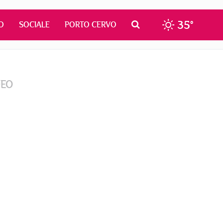
35°
O
SOCIALE
PORTO CERVO
DEO