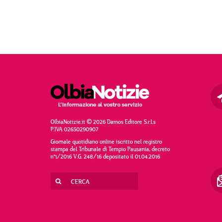
OlbiaNotizie.it © 2026 Damos Editore S.r.l.s
P.IVA 02650290907
Giornale quotidiano online iscritto nel registro
stampa del Tribunale di Tempio Pausania, decreto
n°1/2016 V.G. 248/16 depositato il 01.04.2016