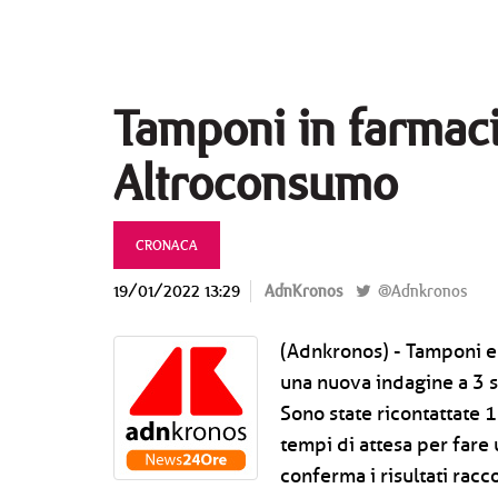
Tamponi in farmaci
Altroconsumo
CRONACA
19/01/2022 13:29
AdnKronos
@Adnkronos
(Adnkronos) - Tamponi e mascherine Ffp, Altroconsumo ha condotto una nuova indagine a 3 settimane dal precedente monitoraggio. Sono state ricontattate 115 farmacie per chiedere disponibilità e tempi di attesa per fare un tampone antigenico rapido. L'indagine conferma i risultati raccolti prima di Natale: code e tempi d'attesa ancora troppo lunghi soprattutto al Nord, ma le farmacie sembrano essere oggi meno sotto pressione. Tornano i tamponi fai da te nelle farmacie, online e nei supermercati.L'assalto alle farmacie per fare il tampone registrato prima di Natale sembra essersi relativamente attenuato. Forse perché, venuta meno la necessità di dover fare a tutti i costi un tampone per partecipare a pranzi e cene con amici e parenti, si è tornati a richiedere un tampone rapido solo per uscire da quarantena e isolamento, per andare a lavorare e per ottenere il green pass base. Ciononostante le disponibilità per fare un tampone in tempi rapidi continuano a scarseggiare, soprattutto al Nord, rimangono necessarie le prenotazioni (in poco meno di 7 farmacie su 10), mentre sul fronte dei tamponi fai da te, introvabili dappertutto prima di Natale, sono tornati disponibili in farmacia, nei supermercati e anche online.Tra il 22 e il 23 dicembre scorso, proprio a ridosso dell'organizzazione di cenoni e feste, Altrococonsumo aveva contattato 117 farmacie in 10 regioni per chiedere quando occorresse aspettare per un tampone rapido antigenico e, in alternativa, se fosse disponibile il tampone rapido fai da de.Per quest'ultimo erano stati contattati anche 20 supermercati distribuiti nel territorio italiano, scoprendo che era di fatto introvabile ovunque lo si cercasse. Per il tampone rapido, è stato rilevato che le farmacie erano per lo più sotto pressione, con tempi di attesa medi di 3 o 4 giorni, ma con punte anche di due settimane nelle regioni del Nord. Oggi è ancora così? Tra il 10 e il 13 gennaio, a 3 settimane dal precedente monitoraggio, sono state ricontattate 115 farmacie in 10 regioni (Piemonte, Liguria, Lombardia, Veneto, Emilia Romagna, Toscana, Lazio, Puglia, Campania e Sicilia), che hanno aderito all’accordo per l’esecuzione dei tamponi rapidi a pagamento, per vedere (con un’inchiesta anonima) se, passate le feste, la situazione fosse migliorata. Nelle stesse farmacie sono stati anche chiesti prezzi e disponibilità delle mascherine Ffp2 a prezzo calmierato: in questo articolo tutti i risultati dell'indagine sulle mascherine.Per quanto riguarda i tamponi sostanzialmente è arrivata una conferma dei risultati raccolti prima di Natale, ma le richieste sembrano essere leggermente più gestibili: sono ad esempio aumentate le farmacie che non richiedono la prenotazione e che rispondono al telefono più facilmente. Continuano però a esserci code e tempi di attesa lunghi soprattutto in Lombardia, Toscana e Piemonte. Meno pressione sulle farmacieRispetto a Natale (quando il 26% delle farmacie non rispondeva affatto al telefono per l'eccessivo carico di lavoro) la situazione continua a essere critica ma sembra essere in miglioramento (oggi a non rispondere è solo il 18%). Oggi quindi le farmacie continuano ad avere tanto lavoro e faticano a rispondere al telefono (spesso ci hanno chiaramente detto che la farmacia era piena) ma la situazione sembra essere leggermente più gestibile.Occorre ancora prenotare per fare il tampone? Sì, nel 69% dei casi bisogna prenotare (a Natale era il 77%), mentre in poco meno di un terzo dei casi (il 31%) l’accesso è libero. Confermata anche la tendenza, che avevamo rilevato già prima delle feste, a gestire le prenotazioni online da parte d