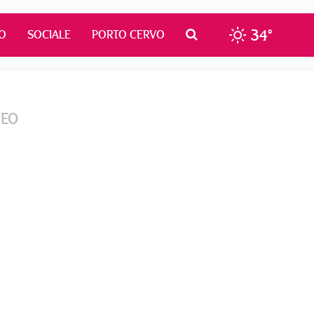
34°
O
SOCIALE
PORTO CERVO
DEO