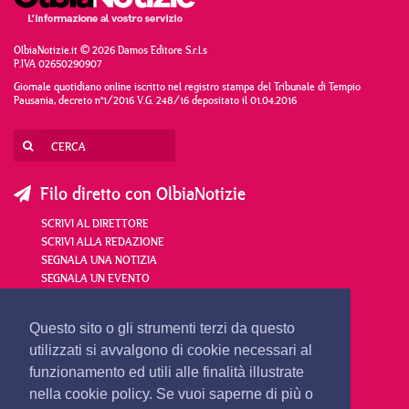
OlbiaNotizie.it © 2026 Damos Editore S.r.l.s
P.IVA 02650290907
Giornale quotidiano online iscritto nel registro stampa del Tribunale di Tempio
Pausania, decreto n°1/2016 V.G. 248/16 depositato il 01.04.2016
Filo diretto con OlbiaNotizie
SCRIVI AL DIRETTORE
SCRIVI ALLA REDAZIONE
SEGNALA UNA NOTIZIA
SEGNALA UN EVENTO
redazione@olbianotizie.it
Questo sito o gli strumenti terzi da questo
utilizzati si avvalgono di cookie necessari al
funzionamento ed utili alle finalità illustrate
nella cookie policy. Se vuoi saperne di più o