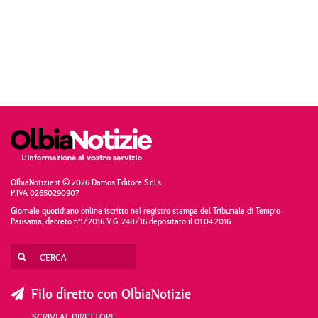
OlbiaNotizie.it © 2026 Damos Editore S.r.l.s
P.IVA 02650290907
Giornale quotidiano online iscritto nel registro stampa del Tribunale di Tempio
Pausania, decreto n°1/2016 V.G. 248/16 depositato il 01.04.2016
Filo diretto con OlbiaNotizie
SCRIVI AL DIRETTORE