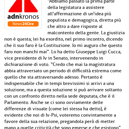
“Abbiamo passato la prima parte
della legislatura a assistere
all'affermazione di un'idea più
populista e demagogica, diretta più
che altro a dare risposte al
malcontento della gente. La giustizia
non è questa; lei ha esordito, nel primo incontro, dicendo
che il suo faro è la Costituzione. Io mi auguro che questo
faro non manchi mai". Lo ha detto Giuseppe Luigi Cucca,
vice presidente di Iv in Senato, intervenendo in
dichiarazione di voto. “Credo che mai la magistratura
abbia attraversato un periodo di difficoltà estrema come
quello che sta attraversando adesso. Pertanto è
indispensabile che in tempi brevissimi si arrivi a una
soluzione, ma a questa soluzione si può arrivare soltanto
con un confronto diretto nella sede deputata, che è il
Parlamento. Anche se ci sono ovviamente delle
differenze di visuale (come lei stessa ha detto), è
evidente che noi di Iv-Psi, voteremo convintamente a
favore della sua relazione, pregandola però di metter
mano a quelle criticità che sono emerse e che esistono”